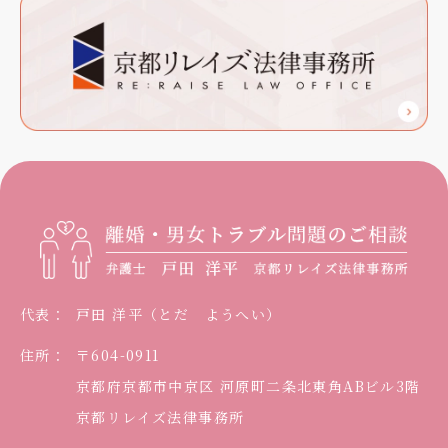
代表：
戸田 洋平（とだ ようへい）
住所：
〒604-0911
京都府京都市中京区
河原町二条北東角ABビル3階
京都リレイズ法律事務所